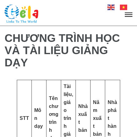
Skip
to
content
GELA Education
(Press
CHƯƠNG TRÌNH HỌC
Enter)
VÀ TÀI LIỆU GIẢNG
DẠY
Tài
liệu,
Tên
giá
Nă
Nhà
chư
Nhà
Mô
o
m
phá
ơng
xuấ
STT
n
trìn
xuấ
t
trìn
t
dạy
h
t
hàn
h
bản
giả
bản
h