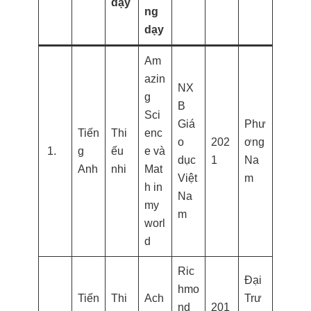
dạy
ng
dạy
Am
azin
NX
g
B
Sci
Giá
Phư
Tiến
Thi
enc
o
202
ơng
1.
g
ếu
e và
dục
1
Na
Anh
nhi
Mat
Việt
m
h in
Na
my
m
worl
d
Ric
Đại
hmo
Tiến
Thi
Ach
Trư
nd
201