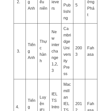
2.
g
ếu
ieve
ờng
Pub
5
Anh
niên
rs
Phá
lishi
t
ng
Ca
Ne
mbri
w
Thự
dge
Tiến
inter
c
Uni
200
Fah
3.
g
cha
hàn
vers
3
asa
Anh
nge
h
ity
1,2,
Pre
3
ss
Mac
mill
IEL
Luy
an
Tiến
TS
ện
IEL
201
Fah
4.
g
Intro
IEL
TS
2
asa