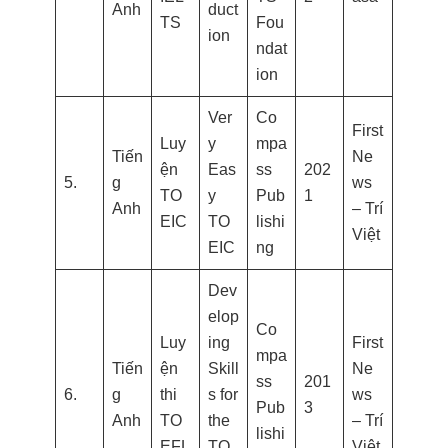
Anh
duct
TS
Fou
ion
ndat
ion
Ver
Co
First
Luy
y
mpa
Tiến
Ne
ện
Eas
ss
202
5.
g
ws
TO
y
Pub
1
Anh
– Trí
EIC
TO
lishi
Việt
EIC
ng
Dev
elop
Co
Luy
ing
First
mpa
Tiến
ện
Skill
Ne
ss
201
6.
g
thi
s for
ws
Pub
3
Anh
TO
the
– Trí
lishi
EFL
TO
Việt